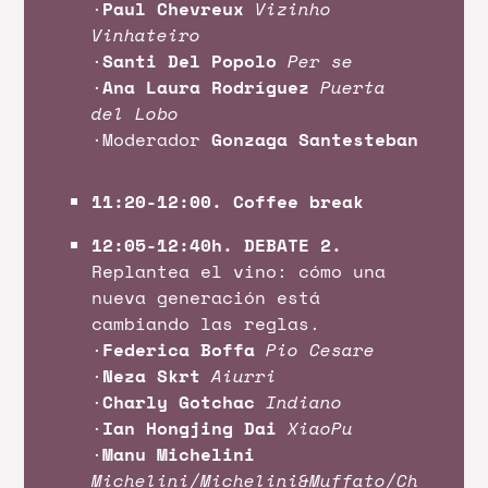
·
Paul Chevreux
Vizinho
Vinhateiro
·
Santi Del Popolo
Per se
·
Ana Laura Rodríguez
Puerta
del Lobo
·Moderador
Gonzaga Santesteban
11:20-12:00. Coffee break
12:05-12:40h. DEBATE 2.
Replantea el vino: cómo una
nueva generación está
cambiando las reglas.
·
Federica Boffa
Pio Cesare
·
Neza Skrt
Aiurri
·
Charly Gotchac
Indiano
·
Ian Hongjing Dai
XiaoPu
·
Manu Michelini
Michelini/Michelini&Muffato/Ch